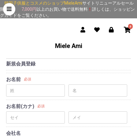
韓国子供服とコスメのショップMieleAmi
サイトリニューアルセール
開催中！
7,000円
以上のお買い物で送料無料
！
詳しくは、
ショッピン
グガイド
をご覧ください。
0
Miele Ami
新規会員登録
お名前
必須
お名前(カナ)
必須
会社名