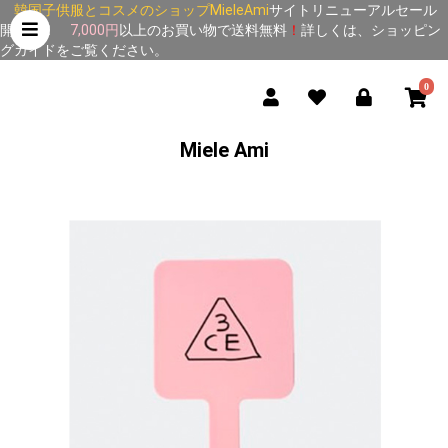
韓国子供服とコスメのショップMieleAmi
サイトリニューアルセール
開催中！
7,000円
以上のお買い物で送料無料
！
詳しくは、
ショッピン
グガイド
をご覧ください。
0
Miele Ami